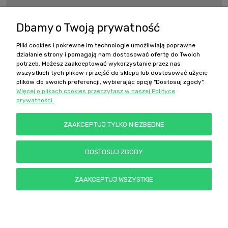
Informacje
Dbamy o Twoją prywatność
Pliki cookies i pokrewne im technologie umożliwiają poprawne
Szybki kontakt
działanie strony i pomagają nam dostosować ofertę do Twoich
potrzeb. Możesz zaakceptować wykorzystanie przez nas
wszystkich tych plików i przejść do sklepu lub dostosować użycie
sklep@ombrelki.pl
plików do swoich preferencji, wybierając opcję "Dostosuj zgody".
Więcej o plikach cookies przeczytasz w naszej Polityce
prywatności.
Nasz adres:
ZAAKCEPTUJ TYLKO NIEZBĘDNE
Ombrelki Elżbieta Kozłowska
ul. Czyżykowska 37B/2
83-110 Tczew
DOSTOSUJ ZGODY
Nip: 7761668287
Regon: 384777030
BDO: :000552420
ZAAKCEPTUJ WSZYSTKIE
Tel :+48 537-385-318
POKAŻ PEŁNĄ WERSJĘ STRONY