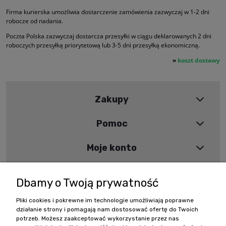
Firma kurierska umożliwia dostarczenie zamówienia zazwyczaj w 1-2 dni
robocze od nadania.
Poczta Polska zazwyczaj dostarcza przesyłki w ciągu deklarowanych 2 dni
roboczych przesyłką priorytetową lub 3-5 dni przesyłką ekonomiczną.
»
koszt dostawy
Zakupy
Pomoc
Moje konto
Informacje
Dbamy o Twoją prywatność
Pliki cookies i pokrewne im technologie umożliwiają poprawne
Szybki kontakt
działanie strony i pomagają nam dostosować ofertę do Twoich
potrzeb. Możesz zaakceptować wykorzystanie przez nas