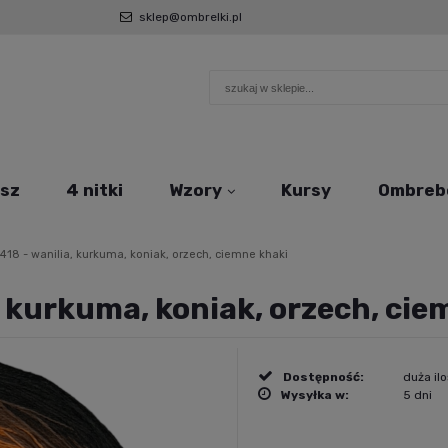
sklep@ombrelki.pl
sz
4 nitki
Wzory
Kursy
Ombreb
18 - wanilia, kurkuma, koniak, orzech, ciemne khaki
, kurkuma, koniak, orzech, cie
Dostępność:
duża il
Wysyłka w:
5 dni