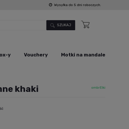
Wysyłka do 5 dni roboczych.
SZUKAJ
ox-y
Vouchery
Motki na mandale
mne khaki
ombrElki
ość