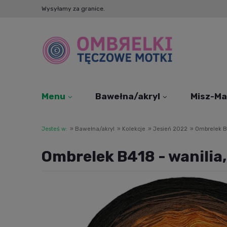
Wysyłamy za granice.
Menu
Bawełna/akryl
Misz-Ma
Jesteś w:
»
Bawełna/akryl
»
Kolekcje
»
Jesień 2022
»
Ombrelek B4
Ombrelek B418 - wanilia