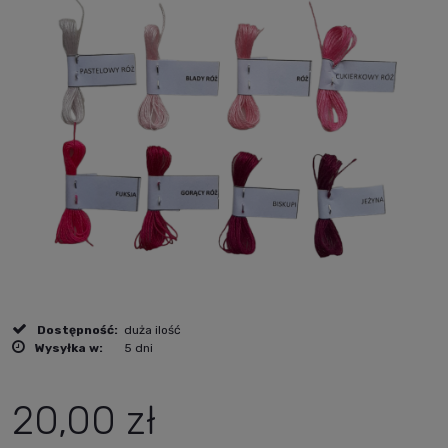
Dostępność:
duża ilość
Wysyłka w:
5 dni
20,00 zł