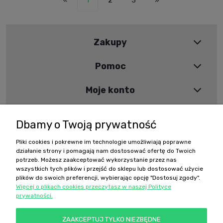
«
1
2
3
»
Zakupy
Pomoc
Moje konto
Informacje
Dbamy o Twoją prywatność
Pliki cookies i pokrewne im technologie umożliwiają poprawne
Szybki kontakt
działanie strony i pomagają nam dostosować ofertę do Twoich
potrzeb. Możesz zaakceptować wykorzystanie przez nas
wszystkich tych plików i przejść do sklepu lub dostosować użycie
sklep@ombrelki.pl
plików do swoich preferencji, wybierając opcję "Dostosuj zgody".
Więcej o plikach cookies przeczytasz w naszej Polityce
prywatności.
Nasz adres:
ZAAKCEPTUJ TYLKO NIEZBĘDNE
Ombrelki Elżbieta Kozłowska