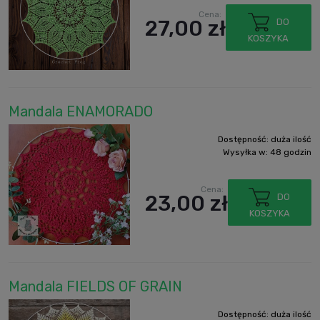
Cena:
27,00 zł
DO
KOSZYKA
Mandala ENAMORADO
Dostępność:
duża ilość
Wysyłka w:
48 godzin
Cena:
23,00 zł
DO
KOSZYKA
Mandala FIELDS OF GRAIN
Dostępność:
duża ilość