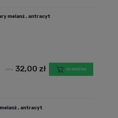
ary melanż , antracyt
32,00 zł
DO KOSZYKA
Cena:
melanż , antracyt