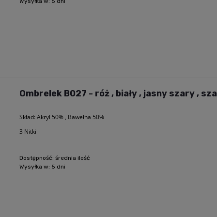
Wysyłka w:
5 dni
Ombrelek B027 - róż , biały , jasny szary , sz
Skład: Akryl 50% , Bawełna 50%
3 Nitki
Dostępność:
średnia ilość
Wysyłka w:
5 dni