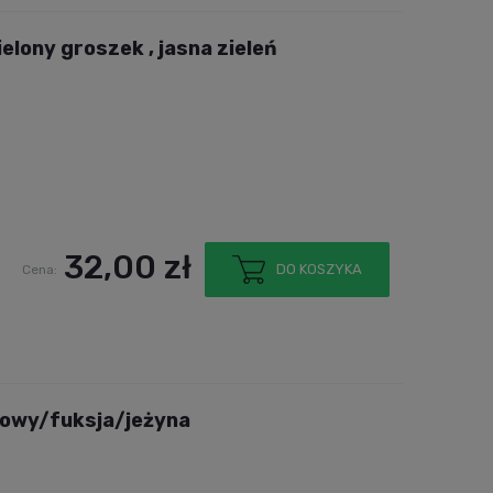
ielony groszek , jasna zieleń
32,00 zł
DO KOSZYKA
Cena:
owy/fuksja/jeżyna