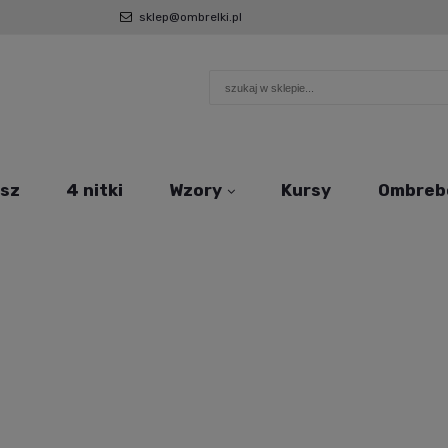
sklep@ombrelki.pl
sz
4 nitki
Wzory
Kursy
Ombreb