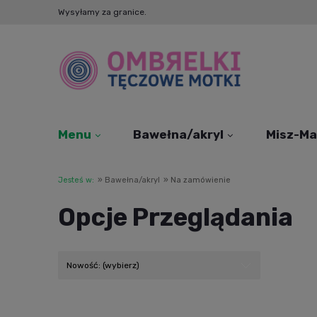
Wysyłamy za granice.
Menu
Bawełna/akryl
Misz-Ma
Jesteś w:
»
Bawełna/akryl
»
Na zamówienie
Opcje Przeglądania
Nowość: (wybierz)