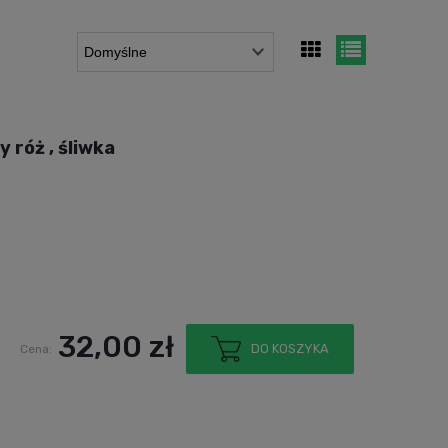
 róż , śliwka
32,00 zł
DO KOSZYKA
Cena: